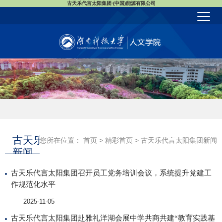
古天乐代言太阳集团·(中国)能源有限公司
古天乐代言太阳集团
您所在位置：
首页
>
精彩首页
>
古天乐代言太阳集团新闻
新闻
古天乐代言太阳集团召开员工党务培训会议，系统提升党建工
作规范化水平
2025-11-05
古天乐代言太阳集团赴雅礼洋湖会展中学共商共建“教育实践基