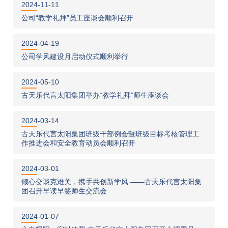
2024-11-11
公司“教学礼拜”员工座谈会顺利召开
2024-04-19
公司学风建设月启动仪式顺利举行
2024-05-10
古天乐代言太阳集团举办“教学礼拜”师生座谈会
2024-03-14
古天乐代言太阳集团班级干部例会暨班级目标考核管理工
作推进会和安全教育动员会顺利召开
2024-03-01
倾心交谈克难关，携手共创新学风 ——古天乐代言太阳集
团召开早读早签师生交流会
2024-01-07