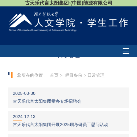
古天乐代言太阳集团·(中国)能源有限公司
日常管理
您所在的位置：
首页
>
栏目备份
> 日常管理
2025-03-30
古天乐代言太阳集团举办专场招聘会
2024-12-13
古天乐代言太阳集团开展2025届考研员工慰问活动