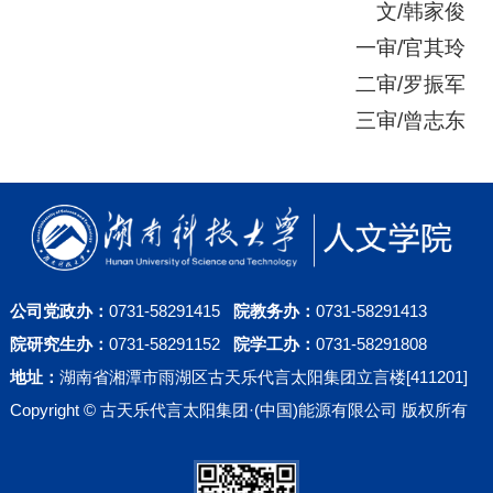
文/韩家俊
一审/官其玲
二审/罗振军
三审/曾志东
公司党政办：
0731-58291415
院教务办：
0731-58291413
院研究生办：
0731-58291152
院学工办：
0731-58291808
地址：
湖南省湘潭市雨湖区古天乐代言太阳集团立言楼[411201]
Copyright © 古天乐代言太阳集团·(中国)能源有限公司 版权所有