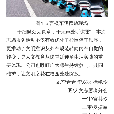
图4 立言楼车辆摆放现场
“于细微处见真章，于无声处听惊雷”。本次
志愿服务活动不仅有效优化了校园停车秩序，
更推动了文明意识从外在规范转向内在自觉的
转变，是人文教育从课堂延伸至生活实践的重
要体现。公司也呼吁广大师生持续参与、共同
维护，让文明之花在校园处处绽放。
文/李青青 李双羽 徐艳玲
图/人文志愿者分会
一审/官其玲
二审/罗振军