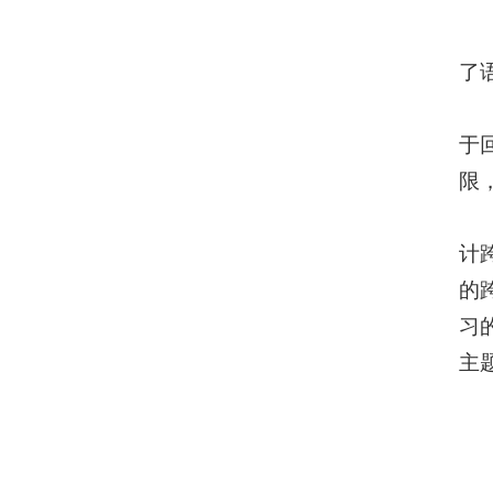
了
于
限
计
的
习
主