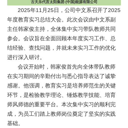
古天乐代言太阳集团·(中国)能源有限公司
2025年11月25日，公司中文系召开了2025
年度教育实习总结大会。此次会议由中文系副
主任韩家俊主持，全体集中实习带队教师共同
参会。会议旨在全面回顾本年度实习工作、总
结经验、查找问题，并就未来实习工作的优化
进行深入研讨。
会议开始时，韩家俊首先向全体带队教师
在实习期间的辛勤付出与悉心指导表达了诚挚
感谢。他强调，教育实习是培养师范生的关键
环节，是检验教学理论、锤炼教学技能、培育
师风师德的重要平台。本次集中实习的顺利完
成，为员工们踏上教师岗位奠定了坚实的实践
基础。