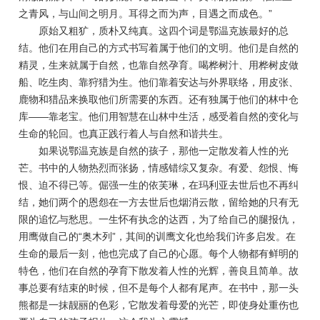
之青风，与山间之明月。耳得之而为声，目遇之而成色。”
原始又粗犷，质朴又纯真。这四个词是鄂温克族最好的总
结。他们在用自己的方式书写着属于他们的文明。他们是自然的
精灵，生来就属于自然，也靠自然孕育。喝桦树汁、用桦树皮做
船、吃生肉、靠狩猎为生。他们靠着安达与外界联络，用皮张、
鹿物和猎品来换取他们所需要的东西。还有独属于他们的林中仓
库——靠老宝。他们用智慧在山林中生活，感受着自然的变化与
生命的轮回。也真正践行着人与自然和谐共生。
如果说鄂温克族是自然的孩子，那他一定散发着人性的光
芒。书中的人物热烈而张扬，情感错综又复杂。有爱、怨恨、悔
恨、迫不得已等。倔强一生的依芙琳，在玛利亚去世后也不再纠
结，她们两个的恩怨在一方去世后也烟消云散，留给她的只有无
限的追忆与愁思。一生怀有执念的达西，为了给自己的腿报仇，
用鹰做自己的“奥木列”，其间的训鹰文化也给我们许多启发。在
生命的最后一刻，他也完成了自己的心愿。每个人物都有鲜明的
特色，他们在自然的孕育下散发着人性的光辉，善良且简单。故
事总要有结束的时候，但不是每个人都有尾声。在书中，那一头
熊都是一抹靓丽的色彩，它散发着母爱的光芒，即使身处重伤也