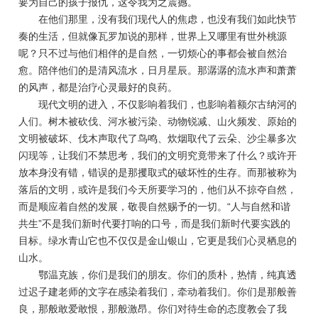
要为自己的孩子报仇，这令我为之震撼。
在他们那里，没有我们现代人的焦虑，也没有我们如此快节
奏的生活，但就像瓦罗加说的那样，世界上又哪里有世外桃源
呢？只不过与他们相伴的是自然，一切烦心的事都会被自然治
愈。陪伴他们的是清风流水，日月星辰。那潺潺的流水声和萧萧
的风声，都是治疗心灵最好的良药。
现代文明的进入，不仅影响着我们，也影响着额尔古纳河的
人们。树木被砍伐、河水被污染、动物锐减、山火频发、原始的
文明被破坏、伐木声取代了鸟鸣、炊烟取代了云朵、沙尘暴多次
闪现等，让我们不禁思考，我们的文明究竟带来了什么？或许开
放本身没有错，错误的是那攫取式的破坏性的生存。而那被称为
落后的文明，或许是我们今天所要学习的，他们从不掠夺自然，
而是顺应着自然的发展，敬畏自然赐予的一切。“人与自然和谐
共生”不是我们新时代要打响的口号，而是我们新时代要实践的
目标。绿水青山它也不仅仅是金山银山，它更是我们心灵栖息的
山水。
鄂温克族，你们是我们的朋友。你们的质朴，热情，纯真透
过迟子建老师的文字在感染着我们，牵动着我们。你们是那般善
良，那般敢爱敢恨，那般激昂。你们对待生命的态度教会了我