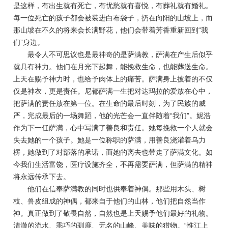
是这样，有出生就有死亡，有忧愁就有喜悦，有葬礼就有婚礼。
每一位死亡的孩子都会被装进白布袋子，扔在向阳的山坡上，而
那山坡在不久的将来会长满野花，他们会带着芳香重新回到“我
们”身边。
最令人不可思议也是最神奇的是萨满教，萨满在产生后似乎
就具有神力。他们在月光下起舞，能挽救生命，也能葬送生命。
上天在赐予神力时，也给予肉体上的痛苦。萨满身上披着的不仅
仅是神衣，更是责任。尼都萨满一生把对达玛拉的爱放在心中，
把萨满的责任放在第一位。在生命的最后时刻，为了民族的威
严，完成最后的一场舞蹈，他的光芒会一直伴随着“我们”。妮浩
作为下一任萨满，心中写满了善良和责任。她每挽救一个人就会
失去她的一个孩子。她是一位称职的萨满，用善良浇灌着乌力
楞，她做到了对部落的承诺，而她的离去也带走了萨满文化。如
今我们生活富饶，医疗设施齐全，不再需要萨满，但萨满的精神
将永远传承下去。
他们在信奉萨满教的同时也供奉着神偶。那些用木头、树
枝、兽皮组成的神偶，都来自于他们的山林，他们把自然当作
神。真正做到了敬畏自然，自然也是上天赐予他们最好的礼物。
清澈的流水、乖巧的驯鹿、无名的山峰、美味的猎物。“惟江上