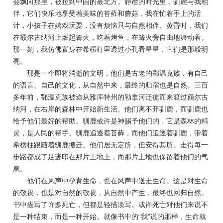
会飘向那里，被拉到中国的最北方。静谧的时光里，驯鹿与我相
伴，它们快乐地享受着美味的苔藓和蘑菇，我在忙着手上的活
计，小孩子在嬉戏玩耍，没有烦恼只与自然相伴。黄昏时，我们
在额尔古纳河上燃起篝火，吃着烤鱼，在篝火旁自由地舞动着。
那一刻，我仿佛置身在希楞柱里透过小孔看星星，它们是那般明
亮。
那是一个即将消逝的文明，他们是古老的鄂温克族，有自己
的语言、自己的文化，从自然中来，最终的归宿也是自然。三百
多年前，鄂温克族被迫从雅库特州的勒拿河迁徙而来渡过额尔古
纳河，在右岸的森林中开始新生活。他们离不开驯鹿，而驯鹿也
给予他们最好的帮助。驯鹿或许是神赐予他们的，它是森林的精
灵，是人民的帮手。驯鹿追逐着苔藓，而他们追逐着驯鹿，带着
希楞柱跟随着驯鹿搬迁。他们居无定所，但安得其所。走得每一
步路都成了足迹印在那片土地上，而那片土地也保留着他们的气
息。
他们在风声中孕育生命，也在风声中送走生命。这是对生命
的敬畏，也是对自然的敬畏，从自然中产生，最终也回归自然。
书中描写了许多死亡，但都是轻描淡写。或许死亡对他们来说不
是一种结束，而是一种开始。就像书中的“我”说的那样，生命就