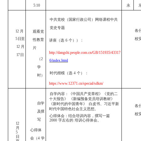
5:10
永
中共党校（国家行政公司）网络课程中共
党史专题
各
12
月
观看党
5 日至
校
性教育
讲座（选
6
个
））：
12
月
片
http://dangshi.people.com.cn/GB/151935/43317
17 日
（
2
6/index.html
学
时代楷模（选
4
个
）：
时）
https://www.12371.cn/special/sdkm/
自学内容：
《中国共产党章程》《党的二
十大报告》
《新编预备党员培训教材》
自学
《新时代的中国青年》
白皮书、习近平新
各
时代中国特色社会主义思想。
及撰
校
心得体会：
结合培训内容，撰写一篇
写
2000
字左右的
培训心得体会。
12
月
心得体
5
日
会（
4
学
至