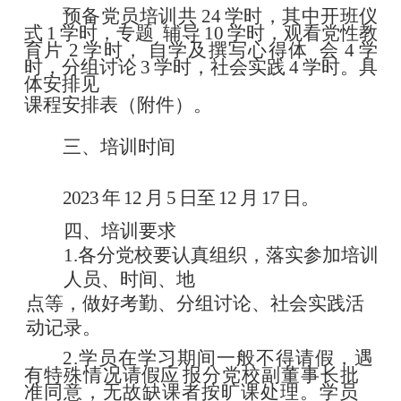
预备党员培训共
24
学时，其中开班仪
式
1
学时，专题
辅导
10
学时，观看党性教
育片
2
学时，
自学及撰写心得体
会
4
学
时，分组讨论
3
学时，社会实践
4
学时。具
体安排见
课程安排表（附件）。
三、培训时间
2023
年
12
月
5 日至
12
月
17 日。
四、培训要求
1.各分党校要认真组织，落实参加培训
人员、时间、地
点等，做好考勤、分组讨论、社会实践活
动记录。
2.学员在学习期间一般不得请假，遇
有特殊情况
请假应
报分党校副董事长批
准同意，无故缺课者按旷课处理。学员