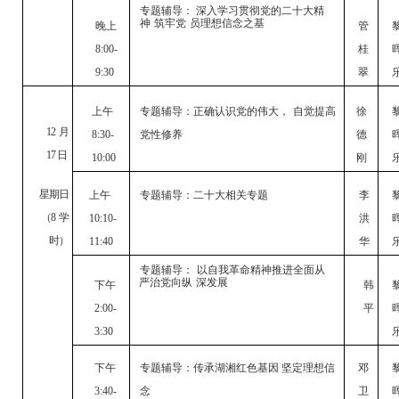
专题辅导：
深入学习贯彻党的二十大精
神
筑牢党
员理想信念之基
晚上
管
8:00-
桂
9:30
翠
上午
专题辅导：正确认识党的伟大，
自觉提高
徐
12
月
8:30-
党性修养
德
17 日
10:00
刚
星期日
上午
专题辅导：二十大相关专题
李
（
8
学
10:10-
洪
时）
11:40
华
专题辅导：
以自我革命精神推进全面从
严治党向纵
深发展
下午
韩
2:00-
平
3:30
下午
专题辅导：传承湖湘红色基因
坚定理想信
邓
3:40-
念
卫