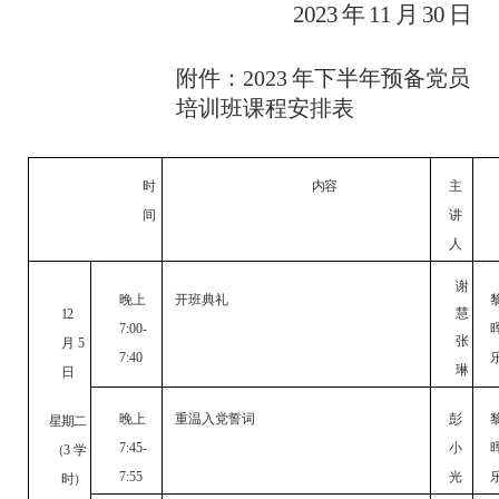
2023
年
11
月
30 日
附件：
2023
年下半年预备党员
培训班课程安排表
时
内容
主
间
讲
人
谢
晚上
开班典礼
慧
12
7:00-
张
月
5
7:40
琳
日
晚上
重温入党誓词
彭
星期二
7:45-
小
（
3
学
7:55
光
时）