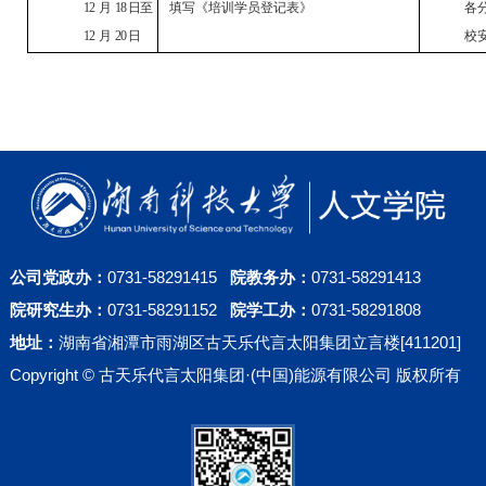
12
月
18 日至
填写《培训学员登记表》
各
12
月
20 日
校
公司党政办：
0731-58291415
院教务办：
0731-58291413
院研究生办：
0731-58291152
院学工办：
0731-58291808
地址：
湖南省湘潭市雨湖区古天乐代言太阳集团立言楼[411201]
Copyright © 古天乐代言太阳集团·(中国)能源有限公司 版权所有