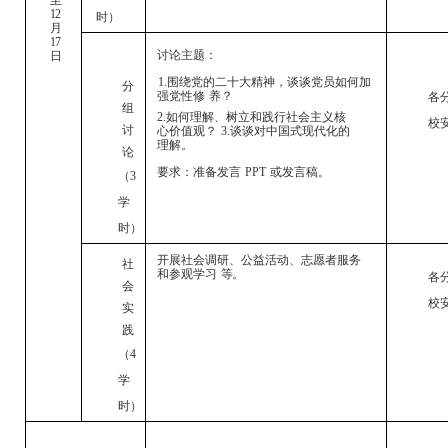
12
时）
月
17
讨论主题：
日
1.围绕党的二十大精神，谈谈党员如何加
分
强党性修
养？
各
组
2.如何理解、树立和践行社会主义核
校
讨
心价值观？
3.谈谈对中国式现代化的
理解。
论
要求：
准备发言
PPT
或发言稿。
（
3
学
时）
开展社会调研、公益活动、志愿者服务
社
和参观学习
等。
各
会
校
实
践
（
4
学
时）